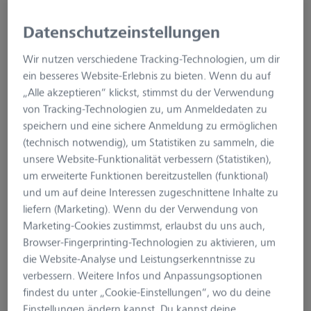
Datenschutzeinstellungen
Wir nutzen verschiedene Tracking-Technologien, um dir
ein besseres Website-Erlebnis zu bieten. Wenn du auf
„Alle akzeptieren“ klickst, stimmst du der Verwendung
von Tracking-Technologien zu, um Anmeldedaten zu
speichern und eine sichere Anmeldung zu ermöglichen
(technisch notwendig), um Statistiken zu sammeln, die
unsere Website-Funktionalität verbessern (Statistiken),
um erweiterte Funktionen bereitzustellen (funktional)
ZEISS Vari-Halterung
und um auf deine Interessen zugeschnittene Inhalte zu
liefern (Marketing). Wenn du der Verwendung von
Marketing-Cookies zustimmst, erlaubst du uns auch,
Produktnummer:
SC-010-034
Browser-Fingerprinting-Technologien zu aktivieren, um
39,99 €*
die Website-Analyse und Leistungserkenntnisse zu
verbessern. Weitere Infos und Anpassungsoptionen
Preise inkl. MwSt. zzgl. Versandkosten
findest du unter „Cookie-Einstellungen“, wo du deine
Einstellungen ändern kannst. Du kannst deine
Sofort verfügbar, Lieferzeit: 1-3 Tage