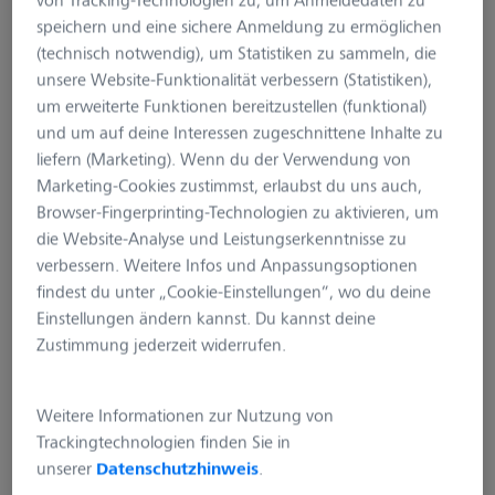
Finnland, Frankreich (inkl. Réunion und Mayotte),
speichern und eine sichere Anmeldung zu ermöglichen
Griechenland, Irland, Island, Italien, Kroatien, Lettland,
(technisch notwendig), um Statistiken zu sammeln, die
Liechtenstein, Litauen, Luxemburg, Malta,
unsere Website-Funktionalität verbessern (Statistiken),
Niederlande, Norwegen, Österreich, Polen, Portugal
um erweiterte Funktionen bereitzustellen (funktional)
(incl. Azoren und Madeira), Rumänien, San Marino,
und um auf deine Interessen zugeschnittene Inhalte zu
Schweden, Schweiz, Slowakei, Slowenien, Spanien
liefern (Marketing). Wenn du der Verwendung von
(inkl. Kanarische Inseln), Tschechien (Tschechische
Marketing-Cookies zustimmst, erlaubst du uns auch,
Republik), Ungarn, Vereinigtes Königreich (inkl.
Browser-Fingerprinting-Technologien zu aktivieren, um
Kanalinseln), Zypern
die Website-Analyse und Leistungserkenntnisse zu
verbessern. Weitere Infos und Anpassungsoptionen
Der Verkäufer behält sich vor, die Länder, in der der
findest du unter „Cookie-Einstellungen“, wo du deine
Service von ZEISS Secacam genutzt werden kann,
Einstellungen ändern kannst. Du kannst deine
jederzeit anzupassen.
Zustimmung jederzeit widerrufen.
2. Gewährleistungsausschluss
für Empfangs- und
Weitere Informationen zur Nutzung von
Sendebereich
Trackingtechnologien finden Sie in
unserer
Datenschutzhinweis
.