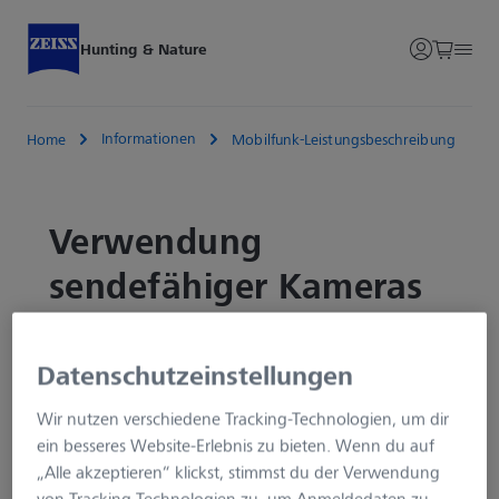
Hunting & Nature
Informationen
Home
Mobilfunk-Leistungsbeschreibung
Verwendung
sendefähiger Kameras
1. Empfangs- und Sendebereich
Datenschutzeinstellungen
Der Verkäufer gewährleistet zum gegenwärtigen
Wir nutzen verschiedene Tracking-Technologien, um dir
Zeitpunkt den Empfangs- und Sendebereich in
ein besseres Website-Erlebnis zu bieten. Wenn du auf
folgenden Ländern:
„Alle akzeptieren“ klickst, stimmst du der Verwendung
Deutschland, Belgien, Bulgarien, Dänemark, Estland,
von Tracking-Technologien zu, um Anmeldedaten zu