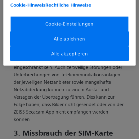
Der Verkäufer schließt die Gewährleistung für das
Cookie-Hinweis
Rechtliche Hinweise
störungsfreie Senden und Empfangen von
Bildern/Videos der ZEISS Secacam Kameras aus
folgenden Gründen aus. Die Empfangs- und
Cookie-Einstellungen
Sendefunktion der SECACAM-Kamera kann
beeinträchtigt sein, ohne dass der Verkäufer darauf
Alle ablehnen
Einfluss hat. Beispielsweise kann innerhalb
geschlossener Räume, aufgrund von baulichen
Alle akzeptieren
Gegebenheiten, die Mobilfunkversorgung
eingeschränkt sein. Auch zeitweilige Störungen oder
Unterbrechungen von Telekommunikationsanlagen
der jeweiligen Netzanbieter sowie mangelhafte
Netzabdeckung können zu einem Ausfall und
Versagen der Übertragung führen. Dies kann zur
Folge haben, dass Bilder nicht gesendet oder von der
ZEISS Secacam App nicht empfangen werden
können.
3. Missbrauch der SIM-Karte