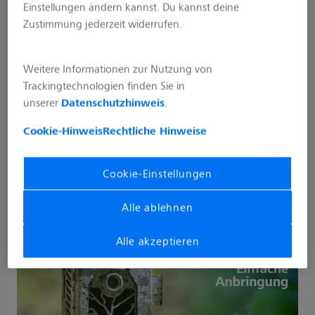
Einstellungen ändern kannst. Du kannst deine
Zustimmung jederzeit widerrufen.
Sofort verfügbar, Lieferzeit: 1-3 Tage
Weitere Informationen zur Nutzung von
In den Warenkorb
Trackingtechnologien finden Sie in
Stk
unserer
Datenschutzhinweis
.
Cookie-Hinweis
Rechtliche Hinweise
Händler finden
Cookie-Einstellungen
Alle ablehnen
Alle akzeptieren