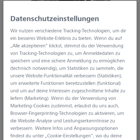
Datenschutzeinstellungen
Wir nutzen verschiedene Tracking-Technologien, um dir
ein besseres Website-Erlebnis zu bieten. Wenn du auf
„Alle akzeptieren“ klickst, stimmst du der Verwendung
von Tracking-Technologien zu, um Anmeldedaten zu
speichern und eine sichere Anmeldung zu ermöglichen
(technisch notwendig), um Statistiken zu sammeln, die
unsere Website-Funktionalität verbessern (Statistiken),
um erweiterte Funktionen bereitzustellen (funktional)
ZEISS Secacam 5
und um auf deine Interessen zugeschnittene Inhalte zu
Metallgehäuse
liefern (Marketing). Wenn du der Verwendung von
Marketing-Cookies zustimmst, erlaubst du uns auch,
Browser-Fingerprinting-Technologien zu aktivieren, um
Produktnummer:
SC-060-012
die Website-Analyse und Leistungserkenntnisse zu
verbessern. Weitere Infos und Anpassungsoptionen
49,99 €*
findest du unter „Cookie-Einstellungen“, wo du deine
Preise inkl. MwSt. zzgl. Versandkosten