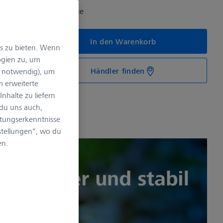
gbar, Lieferzeit: 1-3 Tage
In den Warenkorb
is zu bieten. Wenn
ogien zu, um
Händler finden
h notwendig), um
m erweiterte
nhalte zu liefern
du uns auch,
stungserkenntnisse
stellungen“, wo du
en.