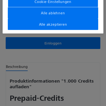
16,99 €*
Cookie-Einstellungen
Preise inkl. MwSt. zzgl. Versandkosten
Alle ablehnen
Kauf von Foto-Guthaben ist nur für Kunden mit Kamera
Alle akzeptieren
möglich.
Bitte loggen Sie sich ein, damit wir dies prüfen können.
Einloggen
Beschreibung
Produktinformationen "1.000 Credits
aufladen"
Prepaid-Credits