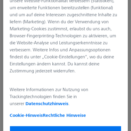
unsere Website-Funktionalität verbessern (Statistiken),
um erweiterte Funktionen bereitzustellen (funktional)
und um auf deine Interessen zugeschnittene Inhalte zu
liefern (Marketing). Wenn du der Verwendung von
Marketing-Cookies zustimmst, erlaubst du uns auch,
Browser-Fingerprinting-Technologien zu aktivieren, um
die Website-Analyse und Leistungserkenntnisse zu
verbessern. Weitere Infos und Anpassungsoptionen
findest du unter „Cookie-Einstellungen“, wo du deine
1.000 Credits aufladen
Einstellungen ändern kannst. Du kannst deine
Zustimmung jederzeit widerrufen.
Produktnummer:
SC-050-001-1000
Weitere Informationen zur Nutzung von
Paketgröße
Trackingtechnologien finden Sie in
100 Credits
500 Credits
1.000 Credits
unserer
Datenschutzhinweis
.
5.000 Credits
Cookie-Hinweis
Rechtliche Hinweise