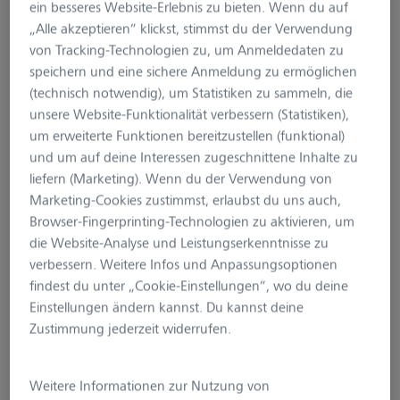
ein besseres Website-Erlebnis zu bieten. Wenn du auf
„Alle akzeptieren“ klickst, stimmst du der Verwendung
von Tracking-Technologien zu, um Anmeldedaten zu
speichern und eine sichere Anmeldung zu ermöglichen
(technisch notwendig), um Statistiken zu sammeln, die
unsere Website-Funktionalität verbessern (Statistiken),
um erweiterte Funktionen bereitzustellen (funktional)
und um auf deine Interessen zugeschnittene Inhalte zu
liefern (Marketing). Wenn du der Verwendung von
Marketing-Cookies zustimmst, erlaubst du uns auch,
ZEISS Secacam 7 - 2er
Browser-Fingerprinting-Technologien zu aktivieren, um
die Website-Analyse und Leistungserkenntnisse zu
Pack
verbessern. Weitere Infos und Anpassungsoptionen
findest du unter „Cookie-Einstellungen“, wo du deine
Einstellungen ändern kannst. Du kannst deine
Produktnummer:
SC-000-123-60
Zustimmung jederzeit widerrufen.
489,99 €*
%
499,98 €*
(2% gespart)
Preise inkl. MwSt. zzgl. Versandkosten
Weitere Informationen zur Nutzung von